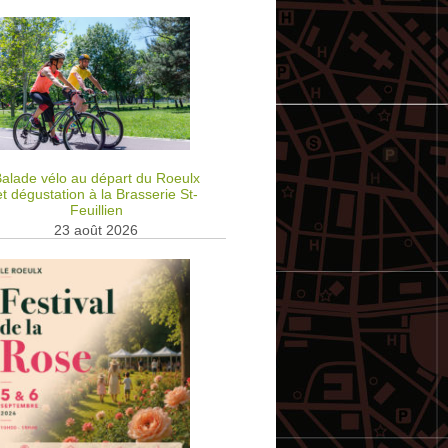
alade vélo au départ du Roeulx
et dégustation à la Brasserie St-
Feuillien
23 août 2026