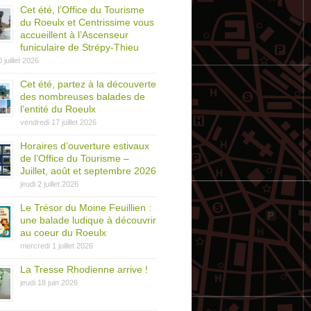
Cet été, l’Office du Tourisme
du Roeulx et Centrissime vous
accueillent à l’Ascenseur
funiculaire de Strépy-Thieu
0 juillet 2026
Cet été, partez à la découverte
des nombreuses balades de
l’entité du Roeulx
vendredi 17 juillet 2026
Horaires d’ouverture estivaux
de l’Office du Tourisme –
Juillet, août et septembre 2026
jeudi 2 juillet 2026
Le Trésor du Moine Feuillien :
une balade ludique à découvrir
au coeur du Roeulx
mercredi 1 juillet 2026
La Tresse Rhodienne arrive !
jeudi 18 juin 2026