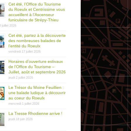
Cet été, l’Office du Tourisme
du Roeulx et Centrissime vous
accueillent à l’Ascenseur
funiculaire de Strépy-Thieu
0 juillet 2026
Cet été, partez à la découverte
des nombreuses balades de
l’entité du Roeulx
vendredi 17 juillet 2026
Horaires d’ouverture estivaux
de l’Office du Tourisme –
Juillet, août et septembre 2026
jeudi 2 juillet 2026
Le Trésor du Moine Feuillien :
une balade ludique à découvrir
au coeur du Roeulx
mercredi 1 juillet 2026
La Tresse Rhodienne arrive !
jeudi 18 juin 2026