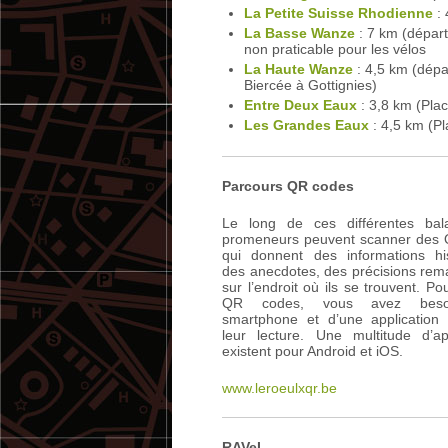
La Petite Suisse Rhodienne
: 
La Basse Wanze
: 7 km (départ
non praticable pour les vélos
La Haute Wanze
: 4,5 km (dépa
Biercée à Gottignies)
Entre Deux Eaux
: 3,8 km (Pla
Les Grandes Eaux
: 4,5 km (Pl
Parcours QR codes
Le long de ces différentes bal
promeneurs peuvent scanner des
qui donnent des informations his
des anecdotes, des précisions rem
sur l’endroit où ils se trouvent. Pou
QR codes, vous avez beso
smartphone et d’une application
leur lecture. Une multitude d’app
existent pour Android et iOS.
www.leroeulxqr.be
RAVeL