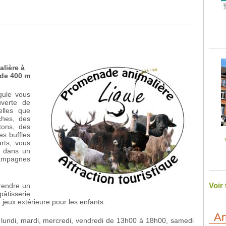
lière à
 de 400 m
gule vous
verte de
lles que
ches, des
tons, des
es buffles
rts, vous
e dans un
ampagnes
Voir
prendre un
âtisserie
 jeux extérieure pour les enfants.
Ar
 lundi, mardi, mercredi, vendredi de 13h00 à 18h00, samedi