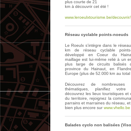
plus courte de 21
km à découvrir cet été !
www.leroeulxtourisme.be/decouvrir/
Réseau cyclable points-noeuds
Le Roeulx s’intègre dans le résea
km de réseau cyclable points
développé en Coeur du Haina
maillage est lui-même relié à un 
plus large de circuits balisés 
province du Hainaut, en Flandr
Europe (plus de 52.000 km au total 
Découvrez de nombreuses b
thématiques, planifiez votre 
découvrez les lieux touristiques et 
du territoire, rejoignez la commun
parrains et marraines du réseau, et
bien plus encore sur
www.vhello.be
Balades cyclo non balisées (Vis