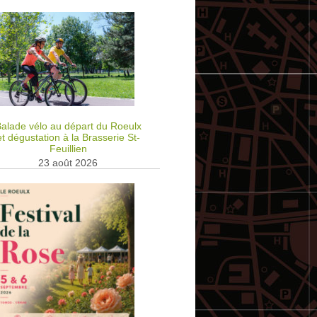
alade vélo au départ du Roeulx
et dégustation à la Brasserie St-
Feuillien
23 août 2026