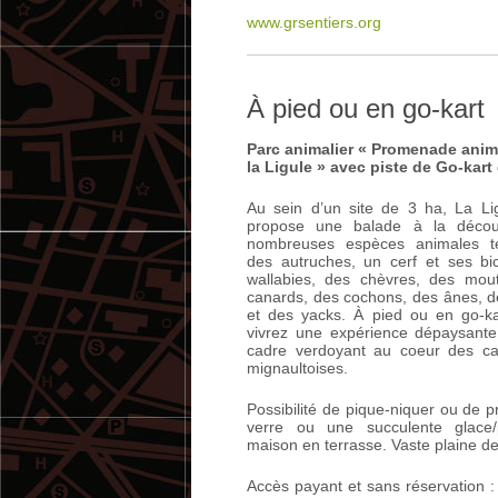
www.grsentiers.org
À pied ou en go-kart
Parc animalier « Promenade anima
la Ligule » avec piste de Go-kart
Au sein d’un site de 3 ha, La Li
propose une balade à la décou
nombreuses espèces animales te
des autruches, un cerf et ses bi
wallabies, des chèvres, des mou
canards, des cochons, des ânes, d
et des yacks. À pied ou en go-ka
vivrez une expérience dépaysant
cadre verdoyant au coeur des c
mignaultoises.
Possibilité de pique-niquer ou de 
verre ou une succulente glace/p
maison en terrasse. Vaste plaine de
Accès payant et sans réservation :