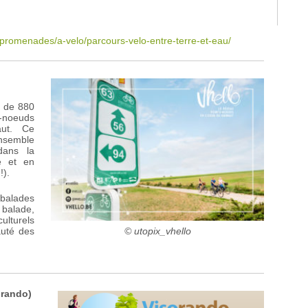
promenades/a-velo/parcours-velo-entre-terre-et-eau/
u de 880
-noeuds
ut. Ce
ensemble
dans la
e et en
!).
alades
balade,
culturels
© utopix_vhello
auté des
orando)