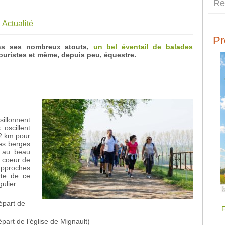
Actualité
Pr
ans ses nombreux atouts,
un bel éventail de balades
touristes et même, depuis peu, équestre.
illonnent
 oscillent
12 km pour
des berges
, au beau
 coeur de
approches
te de ce
ulier.
épart de
F
part de l’église de Mignault)