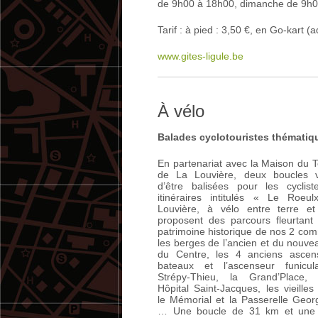
de 9h00 à 18h00, dimanche de 9h00
Tarif : à pied : 3,50 €, en Go-kart (
www.gites-ligule.be
À vélo
Balades cyclotouristes thématiq
En partenariat avec la Maison du 
de La Louvière, deux boucles v
d’être balisées pour les cyclis
itinéraires intitulés « Le Roeu
Louvière, à vélo entre terre e
proposent des parcours fleurtant
patrimoine historique de nos 2 co
les berges de l’ancien et du nouve
du Centre, les 4 anciens ascen
bateaux et l’ascenseur funicul
Strépy-Thieu, la Grand’Place, l
Hôpital Saint-Jacques, les vieilles
le Mémorial et la Passerelle Geor
… Une boucle de 31 km et une 