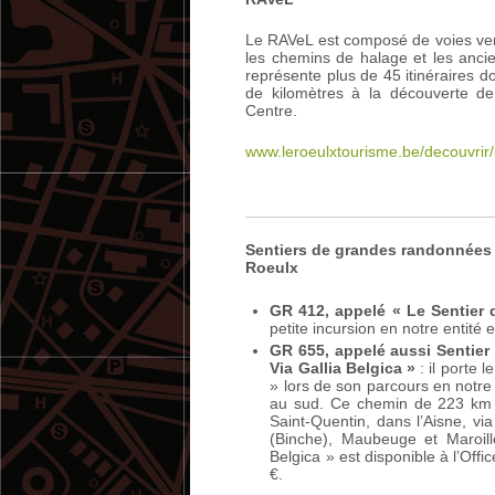
Le RAVeL est composé de voies ve
les chemins de halage et les anci
représente plus de 45 itinéraires d
de kilomètres à la découverte d
Centre.
www.leroeulxtourisme.be/decouvrir
Sentiers de grandes randonnées 
Roeulx
GR 412, appelé « Le Sentier d
petite incursion en notre entité 
GR 655, appelé aussi Sentier
Via Gallia Belgica »
: il porte 
» lors de son parcours en notre 
au sud. Ce chemin de 223 km 
Saint-Quentin, dans l’Aisne, vi
(Binche), Maubeuge et Maroill
Belgica » est disponible à l’Off
€.