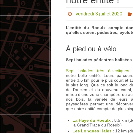
notre entité !
vendredi 3 juillet 2020
L’entité du Roeulx compte d
qu’elles soient pédestres, cyclo
À pied ou à vélo
Sept balades pédestres balisées
Sept balades très éclectiques
s
notre belle entité. Leurs parcours
entre 3,6 km pour le plus court et 
le plus long. Que ce soit le long 
de l’ancien et du nouveau canal
milieu d’une zone champêtre ou au
nos bois, la variété de leurs 
paysagères permet une découver
que notre entité compte de plus sing
La Haye du Roeulx
: 8,5 km (d
la Grand’Place du Roeulx)
Les Longues Haies
: 12 km (dé