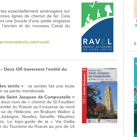
rtes essentiellement aménagées sur
ennes lignes de chemin de fer. Cela
ont une boucle d’une petite vingtaine
e l’ancien et du nouveau Canal du
/promenades/a-velo/ravel/
5
– Deux GR traversent l’entité du
es terrils »
: ce sentier fait une toute
en sa partie méridionale.
 de Saint Jacques de Compostelle «
le doux nom de « chemin de St-Feuillien
entité du Roeulx qu’il traverse du nord
va de Hélécine, en Brabant Wallon à
a Jodoigne, Nivelles, Seneffe, Waudrez
es. Le topo-guide de la « Via Gallia
ice du Tourisme du Roeulx au prix de 14