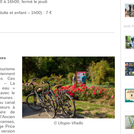
 à 16h00, fermé le jeudi
adulte et enfant – 1h00) : 7 €
jeudi 3
ues
Tourisme
iennent
tes. Ces
lx – La
t eau »
 avec le
mmunes :
au canal
seurs à
aire de
’Ancien
 censes,
© Utopix-Vhello
ge Price
version