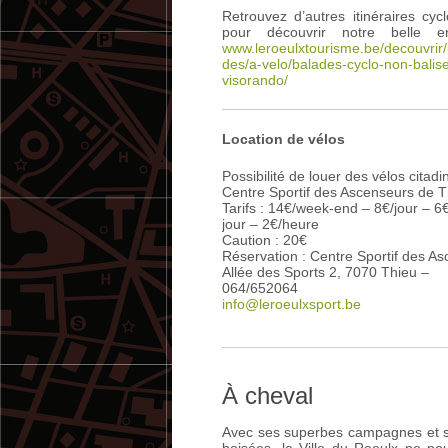
Retrouvez d’autres itinéraires cycl
pour découvrir notre belle en
www.leroeulxtourisme.be/decouvri
des/a-velo/balades-cyclo-non-balis
visorando/
Location de vélos
Possibilité de louer des vélos citadi
Centre Sportif des Ascenseurs de T
Tarifs : 14€/week-end – 8€/jour – 6
jour – 2€/heure
Caution : 20€
Réservation : Centre Sportif des A
Allée des Sports 2, 7070 Thieu –
064/652064
info@leroeulxsport.be
À cheval
Avec ses superbes campagnes et 
boisées, la Ville du Roeulx ne pou