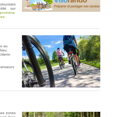
otouristes
tité sur
r/promena
ees-
ns au
hieu.
€/demi-
scenseurs
ses zones
vait faire